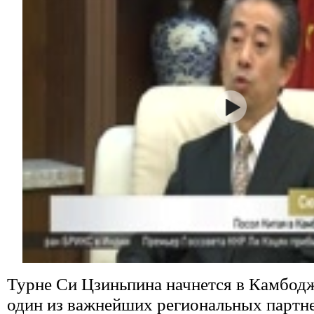
Турне Си Цзиньпина начнется в Камбодже
один из важнейших региональных партне