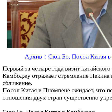
Архив：Сюн Бо, Посол Китая в
Первый за четыре года визит китайского
Камбоджу отражает стремление Пекина 
сближение.
Посол Китая в Пномпене ожидает, что п
отношения двух стран существенно укре
Сюн Бо, Посол Китая в Камбодже: