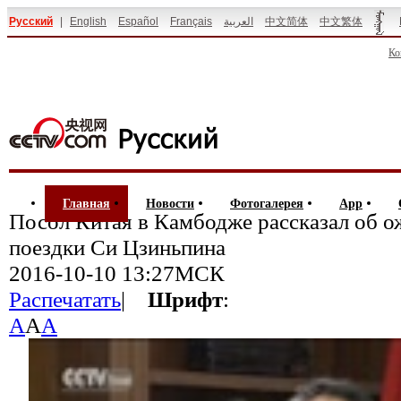
Русский
|
English
Español
Français
العربية
中文简体
中文繁体
Ко
Главная
Новости
Фотогалерея
App
Посол Китая в Камбодже рассказал об о
поездки Си Цзиньпина
2016-10-10 13:27МСК
Распечатать
|
Шрифт
:
A
A
A