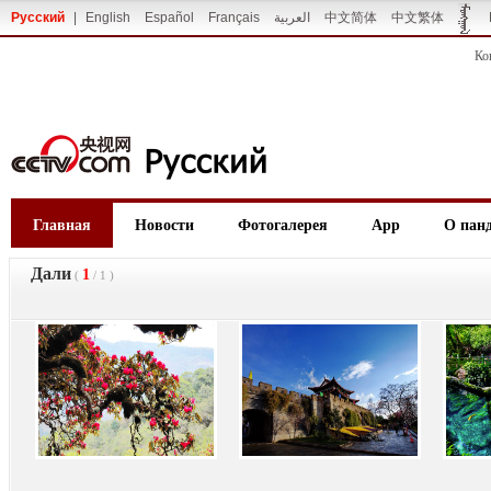
Русский
|
English
Español
Français
العربية
中文简体
中文繁体
Ко
Главная
Новости
Фотогалерея
App
О пан
Дали
1
(
/
1
)