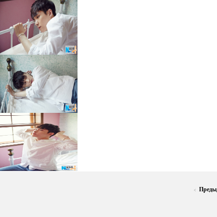
Преды
<