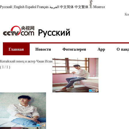
Русский
|
English
Español
Français
العربية
中文简体
中文繁体
Монгол
Ко
Главная
Новости
Фотогалерея
App
О пан
Китайский певец и актер Чжан Исин
(
1
/
1
)