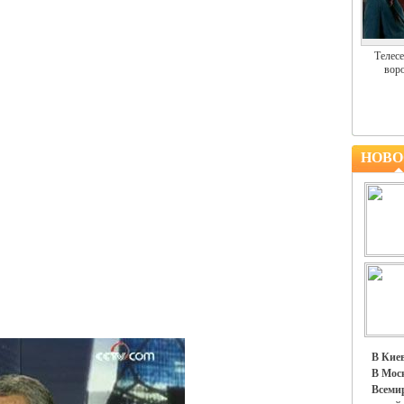
Телесе
воро
НОВО
В Киев
В Моск
Всемир