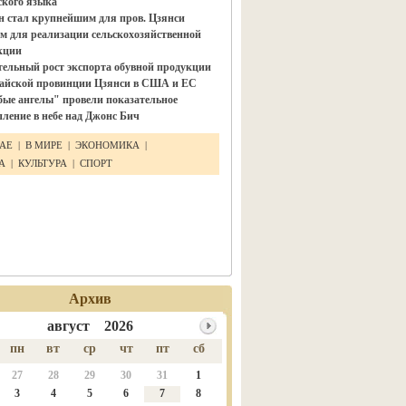
ского языка"
н стал крупнейшим для пров. Цзянси
м для реализации сельскохозяйственной
кции
тельный рост экспорта обувной продукции
тайской провинции Цзянси в США и ЕС
бые ангелы" провели показательное
ление в небе над Джонс Бич
ТАЕ
|
В МИРЕ
|
ЭКОНОМИКА
|
КА
|
КУЛЬТУРА
|
СПОРТ
Архив
август 2026
пн
вт
ср
чт
пт
сб
27
28
29
30
31
1
3
4
5
6
7
8