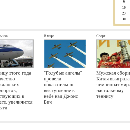
9
16
23
30
омика
В мире
Спорт
онцу этого года
"Голубые ангелы"
Мужская сборн
ичество
провели
Китая выиграла
жданских
показательное
чемпионат мир
опортов,
выступление в
настольному
ствующих в
небе над Джонс
теннису
ете, увеличится
Бич
пяти