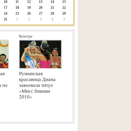
10
11
12
13
14
15
17
18
19
20
21
22
24
25
26
27
28
29
31
1
2
3
4
5
Культура
ая
Румынская
красавица Диана
а по
завоевала титул
«Мисс бикини
2010»