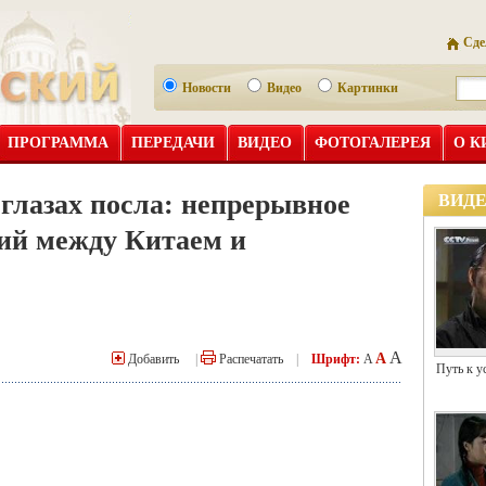
Сде
Новости
Видео
Картинки
ПРОГРАММА
ПЕРЕДАЧИ
ВИДЕО
ФОТОГАЛЕРЕЯ
О К
глазах посла: непрерывное
ВИД
ий между Китаем и
A
A
Добавить
|
Распечатать
|
Шрифт:
A
Путь к у