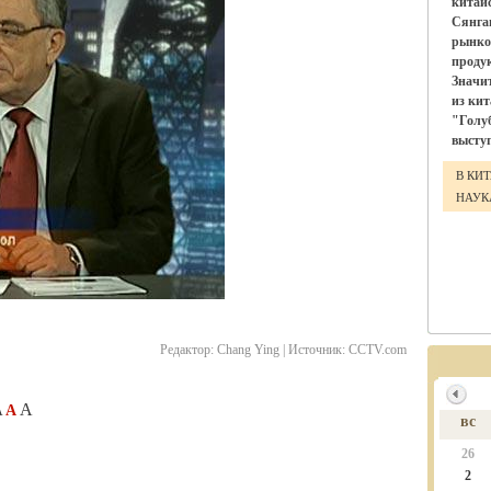
китай
Сянга
рынко
проду
Значи
из ки
"Голу
выступ
В КИ
НАУ
Редактор:
Chang Ying |
Источник:
CCTV.com
A
A
A
вс
26
2