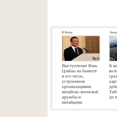
В Китае
Экон
Выступление Вэнь
К к
Цзябао на банкете
кол
в его честь,
гра
устроенном
аэр
организациями
дей
китайско-японской
Тиб
дружбы и
до 
китайцами