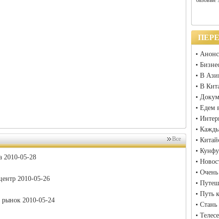
базовые 
ПЕР
Анонс
Бизнес
В Ази
В Кит
Докум
Едем 
Интер
Кажды
Все
Китай
Кунфу
а 2010-05-28
Новос
Очень
центр 2010-05-26
Путеш
Путь к
 рынок 2010-05-24
Cтань
Телес