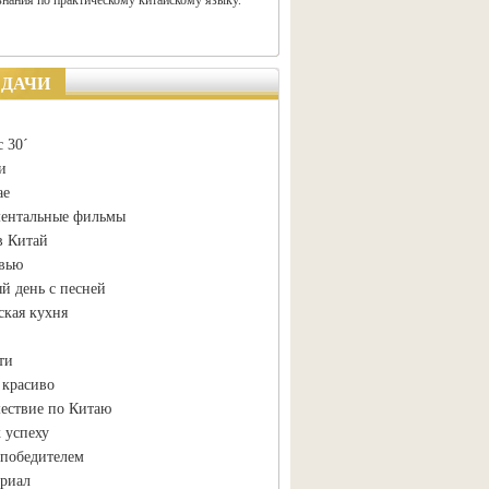
знания по практическому китайскому языку.
ЕДАЧИ
 30´
и
ае
ентальные фильмы
в Китай
вью
й день с песней
ская кухня
ти
 красиво
ествие по Китаю
 успеху
 победителем
ериал