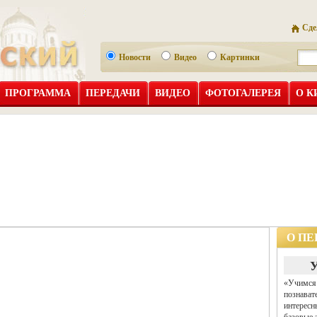
Сде
Новости
Видео
Картинки
ПРОГРАММА
ПЕРЕДАЧИ
ВИДЕО
ФОТОГАЛЕРЕЯ
О К
О ПЕ
У
«Учимся 
познават
интересн