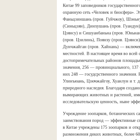
Китае 99 заповедников государственно
охранную сеть «Человек и биосфера». Э
Фаньцзиншань (пров. Гуйчжоу), Шэньну
(Синьцзян), Динхушань (пров. Гуандун)
Цзянсу) и Сишуанбаньна (пров. Юньнан
(пров. Цзилинь), Поянху (пров. Цзянси
Дунчжайган (пров. Хайнань) — включе
местностей. В настоящее время во всей
достопримечательных районов площадью 
значения, 256 — провинциального, 137 
них 248 — госудсрственного значения.
Улинъюань, Цзючжайгоу, Хуанлун и т. 
природного наследия. Благодаря создан
вымирающих животных и растений, име
исследовательскую ценность, ныне эфф
Учреждение зоопарков, ботанических са
заимствования пород — эффективные сп
в Китае учреждены 175 зоопарков и от
размножения диких животных, более 60 