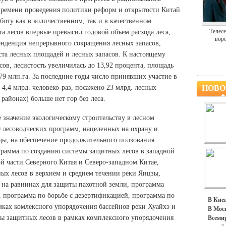
времени проведения политики реформ и открытости Китай
боту как в количественном, так и в качественном
Телесе
а лесов впервые превысил годовой объем расхода леса,
воро
енденция непрерывного сокращения лесных запасов,
ста лесных площадей и лесных запасов. К настоящему
есов, лесистость увеличилась до 13,92 процента, площадь
79 млн.га. За последние годы число принявших участие в
 4,4 млрд. человеко-раз, посажено 23 млрд. лесных
НОВО
районах) больше нет гор без леса.
е значение экологическому строительству в лесном
10 лесоводческих программ, нацеленных на охрану и
ды, на обеспечение продолжительного ползования
рамма по созданию системы защитных лесов в западной
ой части Северного Китая и Северо-западном Китае,
ых лесов в верхнем и среднем течении реки Янцзы,
 на равнинах для защиты пахотной земли, программа
 программа по борьбе с дезертификацией, программа по
В Киев
мках комлексного упорядочения бассейнов реки Хуайхэ и
В Моск
мы защитных лесов в рамках комплексного упорядочения
Всемир