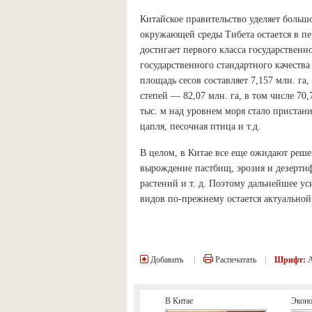
Китайское правительство уделяет больш
окружающей среды Тибета остается в пе
достигает первого класса государственн
государственного стандартного качеств
площадь сесов составляет 7,157 млн. га
степей — 82,07 млн. га, в том числе 70
тыс. м над уровнем моря стало пристан
цапля, песочная птица и т.д.
В целом, в Китае все еще ожидают реше
вырождение пастбищ, эрозия и дезерт
растений и т. д. Поэтому дальнейшее у
видов по-прежнему остается актуальной
Добавить
|
Распечатать
|
Шрифт:
В Китае
Экон