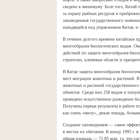
сведено к минимуму. Боле того, Китай 
за охрану рыбных ресурсов в прибрежно
заповедников государственного значени
находящейся под управлением Китая, и 
В течение долгого времени китайское п
многообразия биологических видов. Он
действий по защите многообразия биоло
стратегию, ключевые области и приори
В Китае защита многообразия биологиче
мест миграции животных и растений. В
животных и растений государственного
объектов. Среди них 258 видов и попу
проведено искусственное разведение б
Получены первые результаты в работе 
как олень «милу», дикая лошадь, больш
Создание заповедников — самое эффек
в местах их обитания. К концу 1995 г. 
общая площадь — 71,85 млн. га, что сос