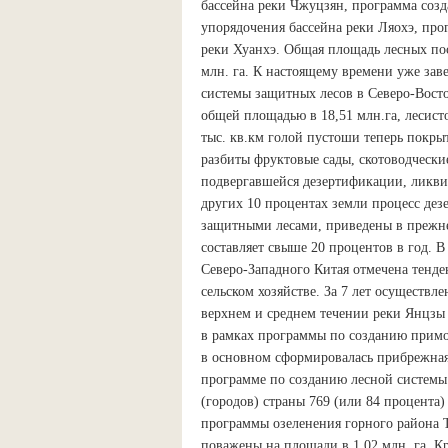
бассейна реки Чжуцзян, программа соз
упорядочения бассейна реки Ляохэ, про
реки Хуанхэ. Общая площадь лесных по
млн. га. К настоящему времени уже зав
системы защитных лесов в Северо-Вост
общей площадью в 18,51 млн.га, лесистос
тыс. кв.км голой пустоши теперь покрыт
разбиты фруктовые сады, скотоводчески
подвергавшейся дезертификации, ликвид
других 10 процентах земли процесс дез
защитными лесами, приведены в прежнее
составляет свыше 20 процентов в год. В
Северо-Западного Китая отмечена тенде
сельском хозяйстве. За 7 лет осуществ
верхнем и среднем течении реки Янцзы 
в рамках программы по созданию примор
в основном сформировалась прибрежная 
программе по созданию лесной системы 
(городов) страны 769 (или 84 процента
программы озеленения горного района Та
поважены на площади в 1,02 млн. га. 