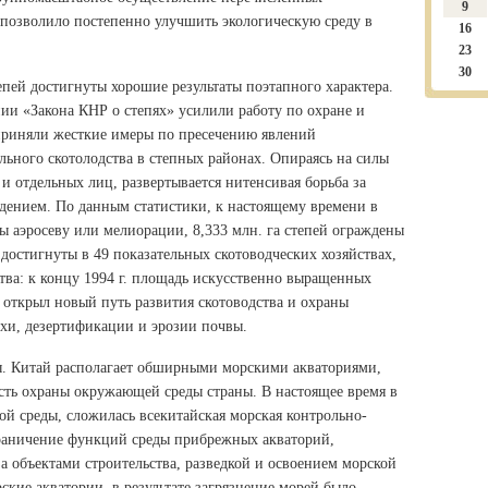
9
 позволило постепенно улучшить экологическую среду в
16
23
30
пей достигнуты хорошие результаты поэтапного характера.
нии «Закона КНР о степях» усилили работу по охране и
приняли жесткие имеры по пресечению явлений
льного скотолодства в степных районах. Опираясь на силы
и отдельных лиц, развертывается нитенсивая борьба за
дением. По данным статистики, к настоящему времени в
ты аэросеву или мелиорации, 8,333 млн. га степей ограждены
остигнуты в 49 показательных скотоводческих хозяйствах,
ства: к концу 1994 г. площадь искусственно выращенных
т открыл новый путь развития скотоводства и охраны
ухи, дезертификации и эрозии почвы.
ды. Китай располагает обширными морскими акваториями,
сть охраны окружающей среды страны. В настоящее время в
ой среды, сложилась всекитайская морская контрольно-
граничение функций среды прибрежных акваторий,
а объектами строительства, разведкой и освоением морской
ские акватории, в результате загрязнение морей было