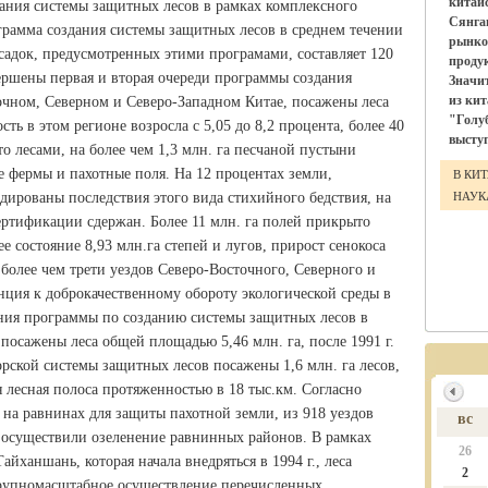
китай
дания системы защитных лесов в рамках комплексного
Сянга
грамма создания системы защитных лесов в среднем течении
рынко
садок, предусмотренных этими програмами, составляет 120
проду
ершены первая и вторая очереди программы создания
Значи
из ки
очном, Северном и Северо-Западном Китае, посажены леса
"Голу
ть в этом регионе возросла с 5,05 до 8,2 процента, более 40
выступ
о лесами, на более чем 1,3 млн. га песчаной пустыни
е фермы и пахотные поля. На 12 процентах земли,
В КИ
ированы последствия этого вида стихийного бедствия, на
НАУ
ертификации сдержан. Более 11 млн. га полей прикрыто
 состояние 8,93 млн.га степей и лугов, прирост сенокоса
 более чем трети уездов Северо-Восточного, Северного и
нция к доброкачественному обороту экологической среды в
ления программы по созданию системы защитных лесов в
посажены леса общей площадью 5,46 млн. га, после 1991 г.
ской системы защитных лесов посажены 1,6 млн. га лесов,
лесная полоса протяженностью в 18 тыс.км. Согласно
на равнинах для защиты пахотной земли, из 918 уездов
вс
) осуществили озеленение равнинных районов. В рамках
26
йханшань, которая начала внедряться в 1994 г., леса
2
Крупномасштабное осуществление перечисленных