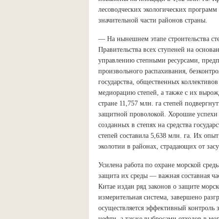
лесоводческих экологических программ
значительной части районов страны.
— На нынешнем этапе строительства сте
Правительства всех ступеней на основа
управлению степными ресурсами, пред
произвольного распахивания, безконтро
государства, общественных коллективов 
медиорацию степей, а также с их вырож
стране 11,757 млн. га степей подвергну
защитной проволокой. Хорошие успехи д
созданных в степях на средства государ
степей составила 5,638 млн. га. Их опы
эколотии в районах, страдающих от зас
Усилена работа по охране морской сре
защита их среды — важная составная ча
Китае издан ряд законов о защите морск
измерительная система, завершено раз
осуществляется эффективный контроль з
нефти, а также выбросами отходов в мор