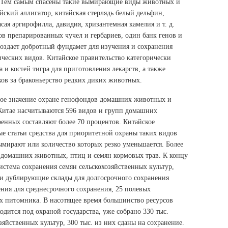
. Тем самым спасены такие вымирающие виды животных и
йский аллигатор, китайская стерлядь белый дельфин,
сая аргирофилла, давидия, хризантемная камелия и т. д.
ров препарированных чучел и гербариев, один банк генов и
создает добротный фундамет для изучения и сохранения
ческих видов. Китайское правительство категорически
 и костей тигра для приготовления лекарств, а также
ков за браконьерство редких диких животных.
шое значение охране генофондов домашних животных и
 Китае насчитываются 596 видов и групп домашних
енных составляют более 70 процентов. Китайское
ые статьи средства для приоритетной охраны таких видов
мирают или количество которых резко уменьшается. Более
в домашних животных, птиц и семян кормовых трав. К концу
система сохранения семян сельскохозяйственных культур,
и дублирующие склады для долгосрочного сохранения
ения для среднесрочного сохранения, 25 полевых
х питомника. В насотящее время большинство ресурсов
одится под охраной государства, уже собрано 330 тыс.
яйственных культур, 300 тыс. из них сданы на сохранение.