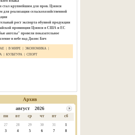
ского языка"
н стал крупнейшим для пров. Цзянси
м для реализации сельскохозяйственной
кции
тельный рост экспорта обувной продукции
тайской провинции Цзянси в США и ЕС
бые ангелы" провели показательное
ление в небе над Джонс Бич
ТАЕ
|
В МИРЕ
|
ЭКОНОМИКА
|
КА
|
КУЛЬТУРА
|
СПОРТ
Архив
август 2026
пн
вт
ср
чт
пт
сб
27
28
29
30
31
1
3
4
5
6
7
8