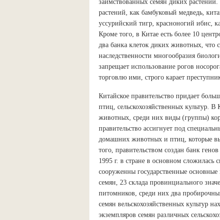
заимствованных семян диких растений
растений, как бамбуковый медведь, кита
уссурийский тигр, красноногий ибис, ка
Кроме того, в Китае есть более 10 цент
два банка клеток диких животных, что 
наследственности многообразия биологи
запрещает использование рогов носорога
торговлю ими, строго карает преступни
Китайское правительство придает боль
птиц, сельскохозяйственных культур. В
животных, среди них виды (группы) кор
правительство ассигнует под специальн
домашних животных и птиц, которые вы
того, правительством создан банк гено
1995 г. в стране в основном сложилась 
сооруженны государственные основные 
семян, 23 склада провинциального знач
питомников, среди них два пробирочны
семян вельскохозяйственных культур нах
экземпляров семян различных сельскохоз