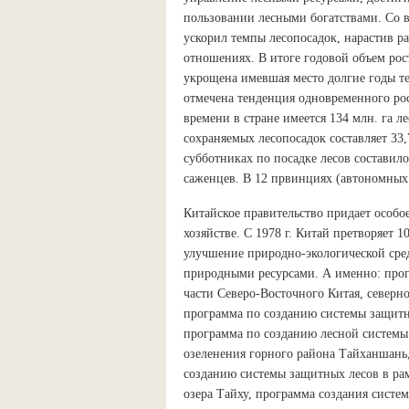
пользовании лесными богатствами. Со 
ускорил темпы лесопосадок, нарастив ра
отношениях. В итоге годовой объем рост
укрощена имевшая место долгие годы т
отмечена тенденция одновременного ро
времени в стране имеется 134 млн. га л
сохраняемых лесопосадок составляет 33,
субботниках по посадке лесов составило
саженцев. В 12 првинциях (автономных 
Китайское правительство придает особо
хозяйстве. С 1978 г. Китай претворяет 
улучшение природно-экологической сре
природными ресурсами. А именно: прог
части Северо-Восточного Китая, северн
программа по созданию системы защитн
программа по созданию лесной системы
озеленения горного района Тайханшань,
созданию системы защитных лесов в ра
озера Тайху, программа создания систе