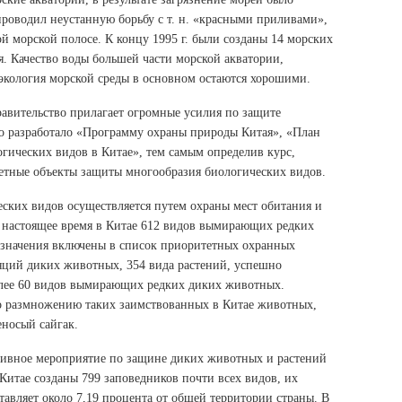
проводил неустанную борьбу с т. н. «красными приливами»,
й морской полосе. К концу 1995 г. были созданы 14 морских
я. Качество воды большей части морской акватории,
экология морской среды в основном остаются хорошими.
равительство прилагает огромные усилия по защите
о разработало «Программу охраны природы Китая», «План
гических видов в Китае», тем самым определив курс,
тетные объекты защиты многообразия биологических видов.
ских видов осуществляется путем охраны мест обитания и
 настоящее время в Китае 612 видов вымирающих редких
 значения включены в список приоритетных охранных
ляций диких животных, 354 вида растений, успешно
олее 60 видов вымирающих редких диких животных.
по размножению таких заимствованных в Китае животных,
еносый сайгак.
тивное мероприятие по защине диких животных и растений
в Китае созданы 799 заповедников почти всех видов, их
тавляет около 7,19 процента от общей территории страны. В