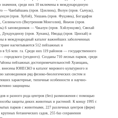
го значения, среди них 10 включены в международнную
то — Чанбайшань (пров. Цзилинь), Волун (пров. Сычуаь),
нцзя (пров. Хубэй), Уишань (пров. Фуцзянь), Богэдафэн
, Силиньголэ (Внутренняя Монголия), Яньчэн (пров.
ь).6 заповедников — Чжалун (пров. Хэйлунцзян), Сянхай
), Дундундинху (пров. Хунань), Няодад (пров. Цинхай) и
ны в международный каталог важнейших заболоченных
 стране насчитываются 512 пейзажных и
в 9,6 млн. га. Среди них 119 районов — государственного
— городского (уездного). Созданы 710 лесных парков, среди
 Районы пейзажных достопримечательностей Хуанщань,
д. внесены ЮНЕСКО в каталог мирового культурного и
ию заповедников ряд физико-биологических систем и
юших характерные, типичные особенности и научно-
ективно защищены.
дов и разного рода центров (без) размножения с помощью
особы защиты диких животных и растений. К концу 1995 г.
крытых парков с животными, 227 различных центров (ферм)
крупных ботанических садов, 255 баз сохранения