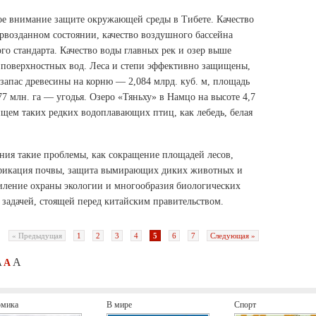
ое внимание защите окружающей среды в Тибете. Качество
рвозданном состоянии, качество воздушного бассейна
ого стандарта. Качество воды главных рек и озер выше
а поверхностных вод. Леса и степи эффективно защищены,
, запас древесины на корню — 2,084 млрд. куб. м, площадь
,77 млн. га — угодья. Озеро «Тяньху» в Намцо на высоте 4,7
ищем таких редких водоплавающих птиц, как лебедь, белая
ния такие проблемы, как сокращение площадей лесов,
ификация почвы, защита вымирающих диких животных и
силение охраны экологии и многообразия биологических
 задачей, стоящей перед китайским правительством.
« Предыдущая
1
2
3
4
5
6
7
Следующая »
A
A
A
омика
В мире
Спорт