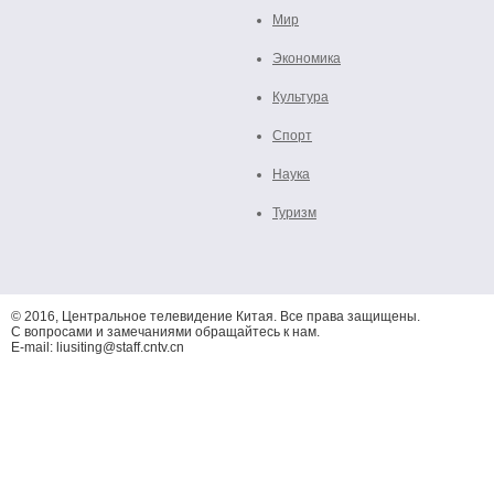
Мир
Экономика
Культура
Спорт
Наука
Туризм
© 2016, Центральное телевидение Китая. Все права защищены.
С вопросами и замечаниями обращайтесь к нам.
E-mail: liusiting@staff.cntv.cn