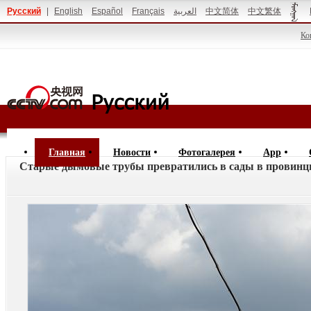
Русский
|
English
Español
Français
العربية
中文简体
中文繁体
Ко
Главная
Новости
Фотогалерея
App
Старые дымовые трубы превратились в сады в провинц