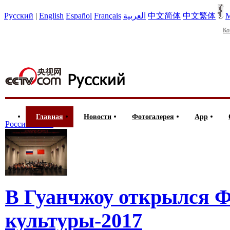
Русский
|
English
Español
Français
العربية
中文简体
中文繁体
М
Ко
Главная
Новости
Фотогалерея
App
Россия
Все>>
В Гуанчжоу открылся Ф
культуры-2017