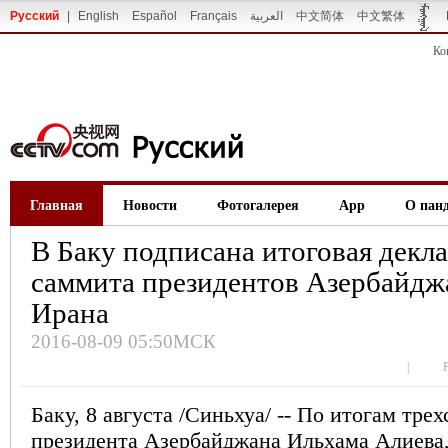
Русский
|
English
Español
Français
العربية
中文简体
中文繁体
Ко
Главная
Новости
Фотогалерея
App
О пан
В Баку подписана итоговая декл
саммита президентов Азербайджа
Ирана
2016-08-09 05:50МСК
|
Баку, 8 августа /Синьхуа/ -- По итогам тре
президента Азербайджана Ильхама Алиева,