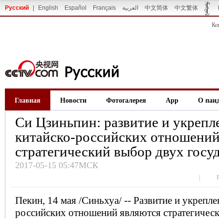
Русский
|
English
Español
Français
العربية
中文简体
中文繁体
Ко
Главная
Новости
Фотогалерея
App
О пан
Си Цзиньпин: развитие и укрепл
китайско-российских отношений
стратегический выбор двух госу
2017-05-15 05:47МСК
|
Пекин, 14 мая /Синьхуа/ -- Развитие и укрепле
российских отношений являются стратегичес