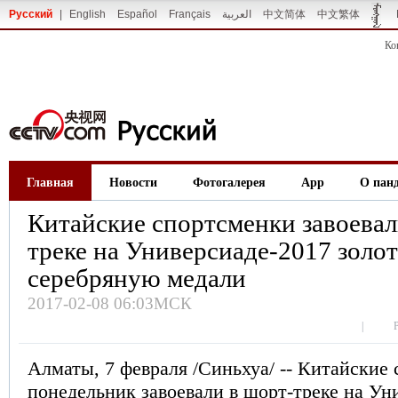
Русский
|
English
Español
Français
العربية
中文简体
中文繁体
Ко
Главная
Новости
Фотогалерея
App
О пан
Китайские спортсменки завоевал
треке на Универсиаде-2017 золо
серебряную медали
2017-02-08 06:03МСК
|
Алматы, 7 февраля /Синьхуа/ -- Китайские
понедельник завоевали в шорт-треке на Ун