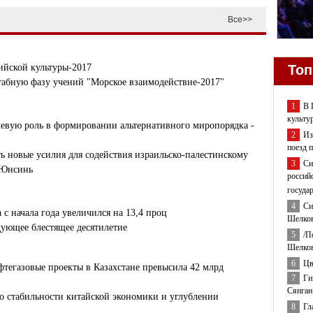
Все>>
Топ
ийской культуры-2017
табную фазу учений "Морское взаимодействие-2017"
1
В 
культу
евую роль в формировании альтернативного миропорядка -
2
Из
поезд 
 новые усилия для содействия израильско-палестинскому
3
Си
 Юнсинь
россий
госуда
4
Си
с начала года увеличился на 13,4 проц
Шелков
ующее блестящее десятилетие
5
/П
Шелков
6
Цв
тегазовые проекты в Казахстане превысила 42 млрд
7
Ги
Сянган
 о стабильности китайской экономики и углублении
8
Гл