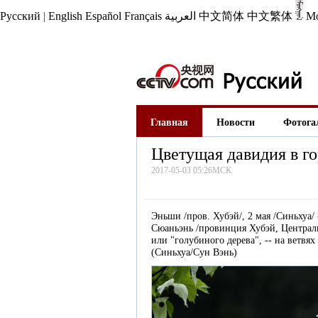
Русский
|
English
Español
Français
العربية
中文简体
中文繁体
М
Главная
Новости
Фотога
Цветущая давидия в г
2017-05-03 05:26МСК
Эньши /пров. Хубэй/, 2 мая /Синьхуа/
Сюаньэнь /провинция Хубэй, Централь
или "голубиного дерева", -- на ветвя
(Синьхуа/Сун Вэнь)