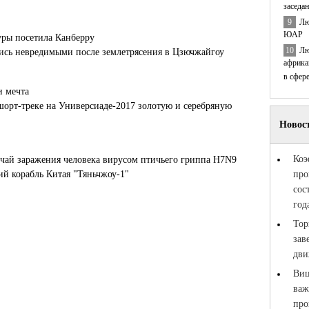
заседа
9
Лю
ЮАР
уры посетила Канберру
10
Лю
лись невредимыми после землетрясения в Цзючжайгоу
африка
в сфер
и мечта
шорт-треке на Универсиаде-2017 золотую и серебряную
чай заражения человека вирусом птичьего гриппа H7N9
й корабль Китая "Тяньчжоу-1"