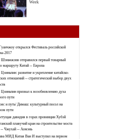
Week
Гуанчжоу открылся Фестиваль российской
ры-2017
 Шэньчжэня отправился первый товарный
по маршруту Китай -- Европа
 Цзиньпин: развитие и укрепление китайско-
ских отношений -- стратегический выбор двух
рств
 Цзиньпин призвал к возобновлению духа
ого пути
ояс и путь/ Димаш: культурный посол на
ом пути
етущая давидия в горах провинции Хубэй
ганский плавучий кран на строительстве моста
 -- Чжухай -- Аомэнь
ава МИД Китая Ван И выступил на первом