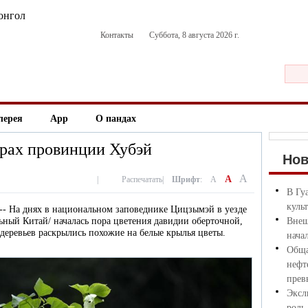
онгол
Контакты
Суббота, 8 августа 2026 г.
лерея
App
О пандах
орах провинции Хубэй
Но
A
A
|
Распечатать
|
Шрифт
:
A
В Гу
куль
 -- На днях в национальном заповеднике Цицзымэй в уезде
ный Китай/ началась пора цветения давидии оберточной,
Внеш
х деревьев раскрылись похожие на белые крылья цветы.
нача
Обща
нефт
прев
Эксл
роль