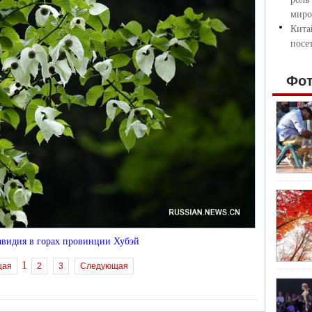
миро
Кита
посе
Фо
авидия в горах провинции Хубэй
1
щая
2
3
Следующая