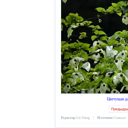
Цветущая д
Предыду
Редактор:
Liu Siting |
Источник:
Синьхуа