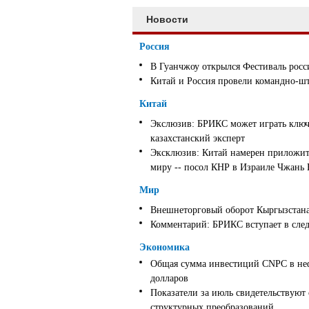
Новости
Россия
В Гуанчжоу открылся Фестиваль росс
Китай и Россия провели командно-ш
Китай
Экслюзив: БРИКС может играть ключ
казахстанский эксперт
Эксклюзив: Китай намерен приложить
миру -- посол КНР в Израиле Чжань
Мир
Внешнеторговый оборот Кыргызстана 
Комментарий: БРИКС вступает в след
Экономика
Общая сумма инвестиций CNPC в неф
долларов
Показатели за июль свидетельствуют
структурных преобразований