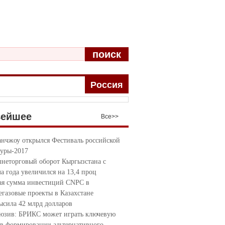
поиск
Pоccия
вейшее
Bce>>
анчжоу открылся Фестиваль российской
туры-2017
неторговый оборот Кыргызстана с
ла года увеличился на 13,4 проц
я сумма инвестиций CNPC в
егазовые проекты в Казахстане
ысила 42 млрд долларов
юзив: БРИКС может играть ключевую
 в формировании альтернативного