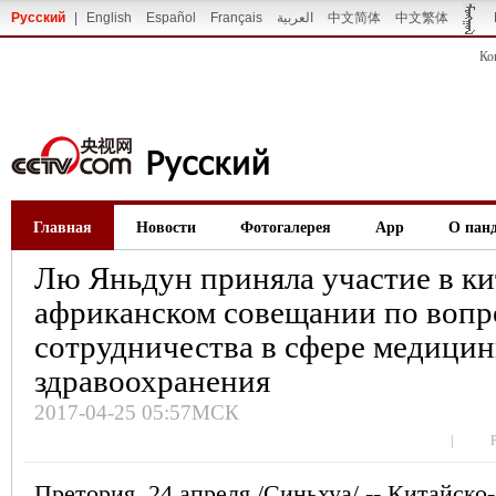
Русский
|
English
Español
Français
العربية
中文简体
中文繁体
Ко
Главная
Новости
Фотогалерея
App
О пан
Лю Яньдун приняла участие в ки
африканском совещании по вопр
сотрудничества в сфере медицин
здравоохранения
2017-04-25 05:57МСК
|
Претория, 24 апреля /Синьхуа/ -- Китайско