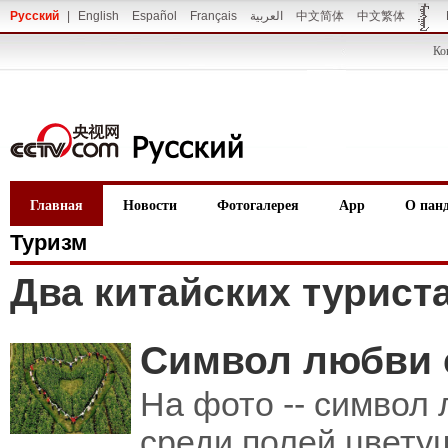
Русский
|
English
Español
Français
العربية
中文简体
中文繁体
Ко
Главная
Новости
Фотогалерея
App
О пан
Туризм
Два китайских турист
Символ любви 
На фото -- символ 
среди полей цвету