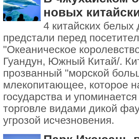
новых китайск
4 китайских белых
предстали перед посетител
"Океаническое королевство
Гуандун, Южный Китай/. К
прозванный "морской больш
млекопитающее, которое на
государства и упоминаетс
торговле видами дикой фа
угрозой исчезновения.