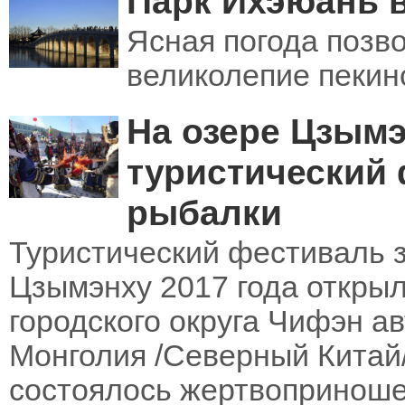
Парк Ихэюань 
Ясная погода позв
великолепие пекин
На озере Цзым
туристический
рыбалки
Туристический фестиваль 
Цзымэнху 2017 года открыл
городского округа Чифэн а
Монголия /Северный Китай
состоялось жертвоприноше