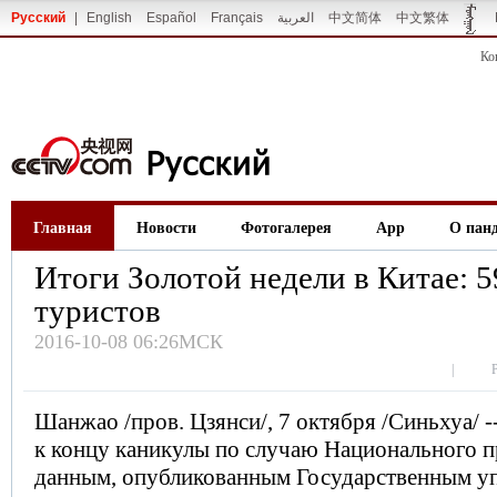
Русский
|
English
Español
Français
العربية
中文简体
中文繁体
Ко
Главная
Новости
Фотогалерея
App
О пан
Итоги Золотой недели в Китае: 
туристов
2016-10-08 06:26МСК
|
Шанжао /пров. Цзянси/, 7 октября /Синьхуа/ -
к концу каникулы по случаю Национального п
данным, опубликованным Государственным у