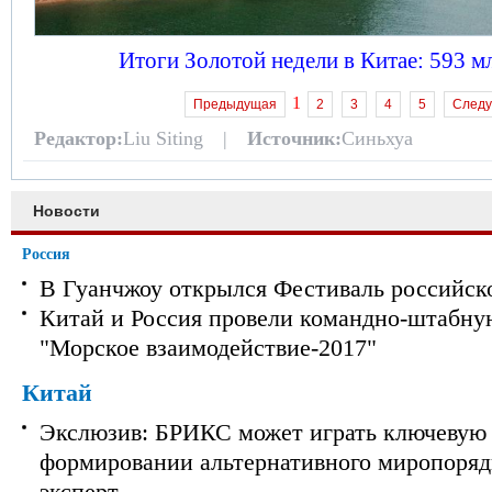
Итоги Золотой недели в Китае: 593 м
1
Предыдущая
2
3
4
5
След
Редактор:
Liu Siting |
Источник:
Синьхуа
Новости
Россия
В Гуанчжоу открылся Фестиваль российск
Китай и Россия провели командно-штабну
"Морское взаимодействие-2017"
Китай
Экслюзив: БРИКС может играть ключевую 
формировании альтернативного миропорядк