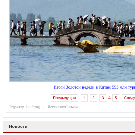
Итоги Золотой недели в Китае: 593 млн тур
4
Предыдущая
1
2
3
5
След
Редактор:
Liu Siting |
Источник:
Синьхуа
Новости