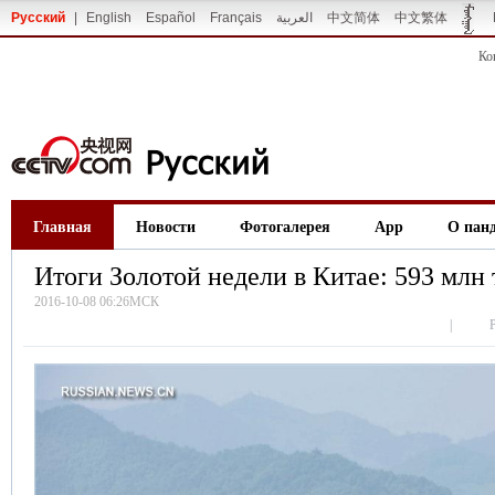
Русский
|
English
Español
Français
العربية
中文简体
中文繁体
Ко
Главная
Новости
Фотогалерея
App
О пан
Итоги Золотой недели в Китае: 593 млн
2016-10-08 06:26МСК
|