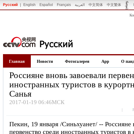
Русский
|
English
Español
Français
العربية
中文简体
中文繁体
Ко
Главная
Новости
Фотогалерея
App
О пан
Россияне вновь завоевали перве
иностранных туристов в курортн
Санья
2017-01-19 06:46МСК
|
Пекин, 19 января /Синьхуанет/ -- Россияне 
первенство среди иностранных туристов в