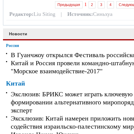
1
Предыдущая
2
3
4
Следую
Редактор:
Liu Siting |
Источник:
Синьхуа
Новости
Россия
В Гуанчжоу открылся Фестиваль российск
Китай и Россия провели командно-штабну
"Морское взаимодействие-2017"
Китай
Экслюзив: БРИКС может играть ключевую 
формировании альтернативного миропорядк
эксперт
Эксклюзив: Китай намерен приложить нов
содействия израильско-палестинскому мир