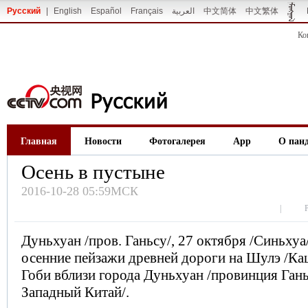
Русский
|
English
Español
Français
العربية
中文简体
中文繁体
Ко
Главная
Новости
Фотогалерея
App
О пан
Осень в пустыне
2016-10-28 05:59МСК
|
Дуньхуан /пров. Ганьсу/, 27 октября /Синьхуа/
осенние пейзажи древней дороги на Шулэ /Ка
Гоби вблизи города Дуньхуан /провинция Гань
Западный Китай/.