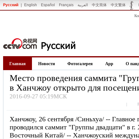
Русский
|
English
Español
Français
العربية
中文简体
中文繁体
Ко
Главная
Новости
Фотогалерея
App
О пан
Место проведения саммита "Гру
в Ханчжоу открыто для посещен
2016-09-27 05:19МСК
|
Ханчжоу, 26 сентября /Синьхуа/ -- Главное
проводился саммит "Группы двадцати" в г. 
Восточный Китай/ -- Ханчжоуский междун