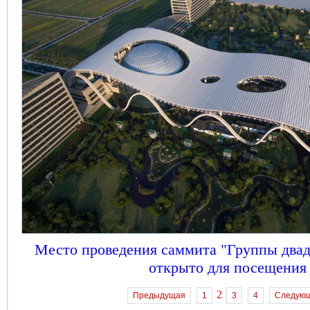
Место проведения саммита "Группы двад
открыто для посещения
2
Предыдущая
1
3
4
Следую