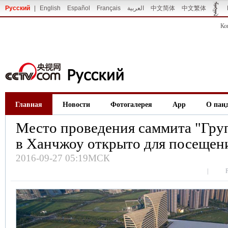
Русский
|
English
Español
Français
العربية
中文简体
中文繁体
Ко
Главная
Новости
Фотогалерея
App
О пан
Место проведения саммита "Гру
в Ханчжоу открыто для посещен
2016-09-27 05:19МСК
|