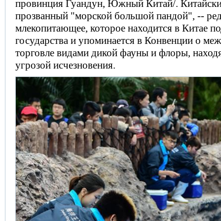
провинция Гуандун, Южный Китай/. Китайски
прозванный "морской большой пандой", -- ре
млекопитающее, которое находится в Китае п
государства и упоминается в Конвенции о ме
торговле видами дикой фауны и флоры, нахо
угрозой исчезновения.