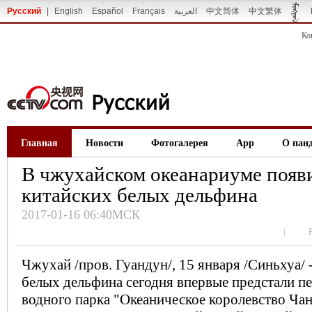
Русский
|
English
Español
Français
العربية
中文简体
中文繁体
Ко
Главная
Новости
Фотогалерея
App
О пан
В чжухайском океанариуме появ
китайских белых дельфина
2017-01-16 06:40МСК
|
Чжухай /пров. Гуандун/, 15 января /Синьхуа/ 
белых дельфина сегодня впервые предстали п
водного парка "Океаническое королевство Чан