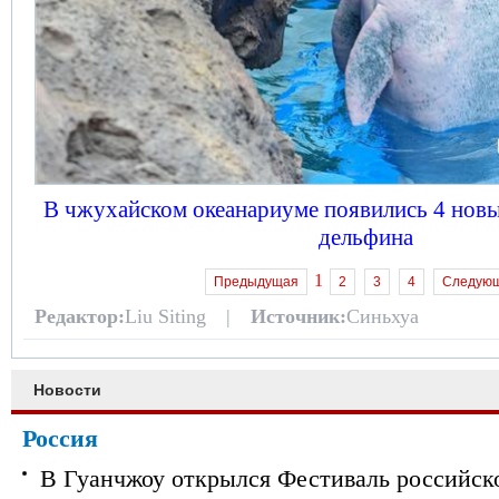
В чжухайском океанариуме появились 4 нов
дельфина
1
Предыдущая
2
3
4
Следую
Редактор:
Liu Siting |
Источник:
Синьхуа
Новости
Россия
В Гуанчжоу открылся Фестиваль российск