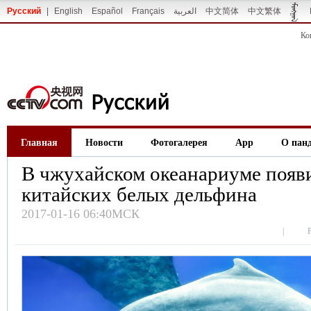
Русский
|
English
Español
Français
العربية
中文简体
中文繁体
Ко
Главная
Новости
Фотогалерея
App
О пан
В чжухайском океанариуме появ
китайских белых дельфина
2017-01-16 06:40МСК
|