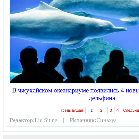
В чжухайском океанариуме появились 4 нов
дельфина
4
Предыдущая
1
2
3
Следую
Редактор:
Liu Siting |
Источник:
Синьхуа