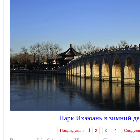
Парк Ихэюань в зимний де
1
Предыдущая
2
3
4
Следую