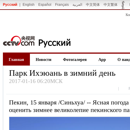
Русский
|
English
Español
Français
العربية
中文简体
中文繁体
Ко
Главная
Новости
Фотогалерея
App
О пан
Парк Ихэюань в зимний день
2017-01-16 06:20МСК
|
Пекин, 15 января /Синьхуа/ -- Ясная погода
оценить зимнее великолепие пекинского п