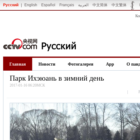
Русский
|
English
Español
Français
العربية
中文简体
中文繁体
Ко
Главная
Новости
Фотогалерея
App
О пан
Парк Ихэюань в зимний день
2017-01-16 06:20МСК
|