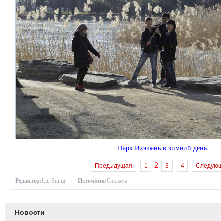
Парк Ихэюань в зимний день
2
Предыдущая
1
3
4
Следую
Редактор:
Liu Siting |
Источник:
Синьхуа
Новости