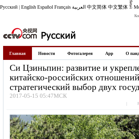
Русский
|
English
Español
Français
العربية
中文简体
中文繁体
М
Ко
Главная
Новости
Фотогалерея
App
О пан
Си Цзиньпин: развитие и укрепл
китайско-российских отношений
стратегический выбор двух госу
2017-05-15 05:47МСК
|