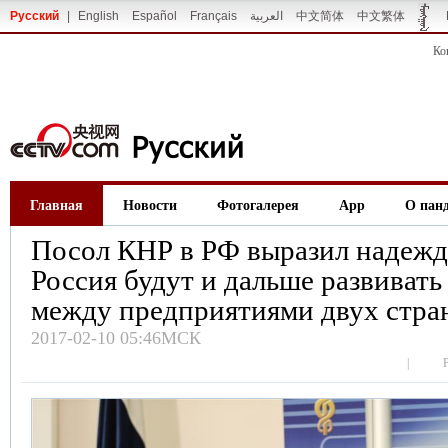
Русский
|
English
Español
Français
العربية
中文简体
中文繁体
Ко
Главная
Новости
Фотогалерея
App
О пан
Посол КНР в РФ выразил надежду
Россия будут и дальше развивать
между предприятиями двух стра
2017-02-10 05:46МСК
|