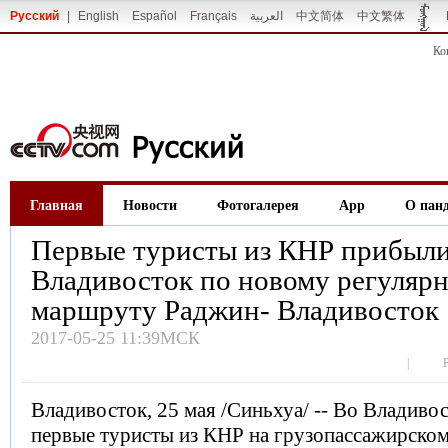
Русский
|
English
Español
Français
العربية
中文简体
中文繁体
Ко
Главная
Новости
Фотогалерея
App
О пан
Первые туристы из КНР прибыли
Владивосток по новому регуляр
маршруту Раджин- Владивосток
2017-05-25 11:39МСК
|
Владивосток, 25 мая /Синьхуа/ -- Во Владиво
первые туристы из КНР на грузопассажирском