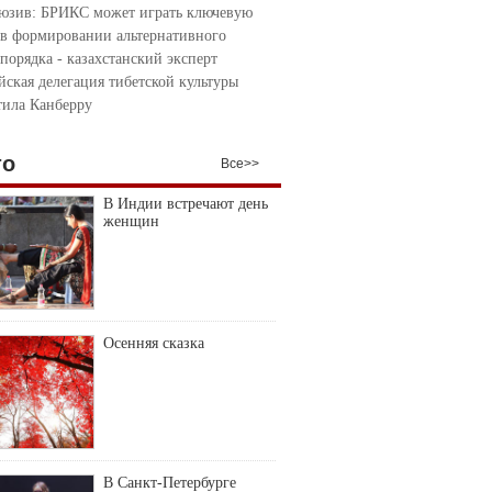
юзив: БРИКС может играть ключевую
 в формировании альтернативного
порядка - казахстанский эксперт
йская делегация тибетской культуры
тила Канберру
то
Все>>
В Индии встречают день
женщин
Осенняя сказка
В Санкт-Петербурге