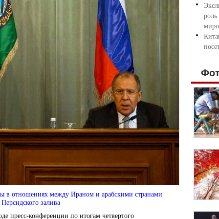
Эксл
роль
миро
Кита
посе
Фо
мы в отношениях между Ираном и арабскими странами
Персидского залива
оде пресс-конференции по итогам четвертого