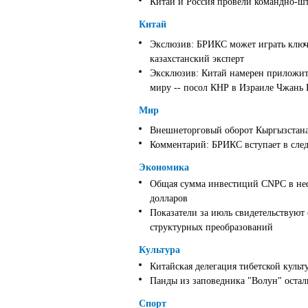
Китай и Россия провели командно-ш
Китай
Экслюзив: БРИКС может играть ключ
казахстанский эксперт
Эксклюзив: Китай намерен приложить
миру -- посол КНР в Израиле Чжань
Мир
Внешнеторговый оборот Кыргызстана 
Комментарий: БРИКС вступает в след
Экономика
Общая сумма инвестиций CNPC в неф
долларов
Показатели за июль свидетельствуют
структурных преобразований
Культура
Китайская делегация тибетской культ
Панды из заповедника "Волун" оста
Спорт