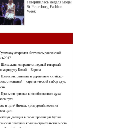
завершилась неделя моды
St.Petersburg Fashion
Week
Гуанчжоу открылся Фестиваль российской
ры-2017
 Шэньчжэня отправился первый товарный
по маршруту Китай -- Европа
 Цзиньпин: развитие и укрепление китайско-
ских отношений -- стратегический выбор двух
рств
 Цзиньпин призвал к возобновлению духа
ого пути
ояс и путь/ Димаш: культурный посол на
ом пути
етущая давидия в горах провинции Хубэй
ганский плавучий кран на строительстве моста