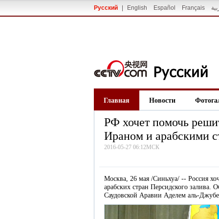
Русский
|
English
Español
Français
بية
Главная
Новости
Фотога
РФ хочет помочь реши
Ираном и арабскими с
2016-05-27 06:12МСК
Москва, 26 мая /Синьхуа/ -- Россия 
арабских стран Персидского залива. 
Саудовской Аравии Аделем аль-Джубе