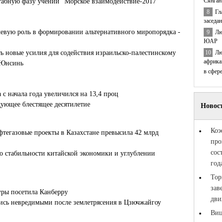
Сянган
табную фазу учений "Морское взаимодействие-2017"
8
Гл
заседа
евую роль в формировании альтернативного миропорядка -
9
Лю
ЮАР
10
Лю
 новые усилия для содействия израильско-палестинскому
африка
 Юнсинь
в сфер
с начала года увеличился на 13,4 проц
ующее блестящее десятилетие
тегазовые проекты в Казахстане превысила 42 млрд
 о стабильности китайской экономики и углублении
уры посетила Канберру
лись невредимыми после землетрясения в Цзючжайгоу