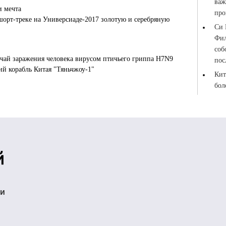
и мечта
шорт-треке на Универсиаде-2017 золотую и серебряную
чай заражения человека вирусом птичьего гриппа H7N9
й корабль Китая "Тяньчжоу-1"
ти