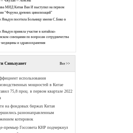
 -- Чжухай -- Аомэнь
ава МИД Китая Ван И выступил на первом
нии "Форума древних цивилизаций"
 Яньдун посетила Больницу имени С.Бико в
 Яньдун приняла участие в китайско-
нском совещании по вопросам сотрудничества
е медицины и здравоохранения