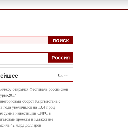
поиск
Pоccия
вейшее
Bce>>
анчжоу открылся Фестиваль российской
туры-2017
неторговый оборот Кыргызстана с
ла года увеличился на 13,4 проц
я сумма инвестиций CNPC в
егазовые проекты в Казахстане
ысила 42 млрд долларов