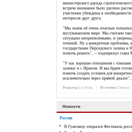
министерского раунда стратегическог
встрече внимание было уделено рассм
участники убеждены в необходимости
интересов друг друга.
"Мы знаем об очень опасных попытках
мусульманском мире. Мы считаем так
ситуацию неприемлемыми, и уверены, 
течений. Ну а конкретные проблемы,
государствами Персидского залива и И
помочь решить", -- подчеркнул глава
"У нас хорошие отношения с членами 
залива/ и с Ираном. И мы будем готов
помочь создать условия для конкретно
исключительно через прямой диалог", -
Редактор:
Liu Siting |
Источник:
Синьхуа
Новости
Россия
В Гуанчжоу открылся Фестиваль росс