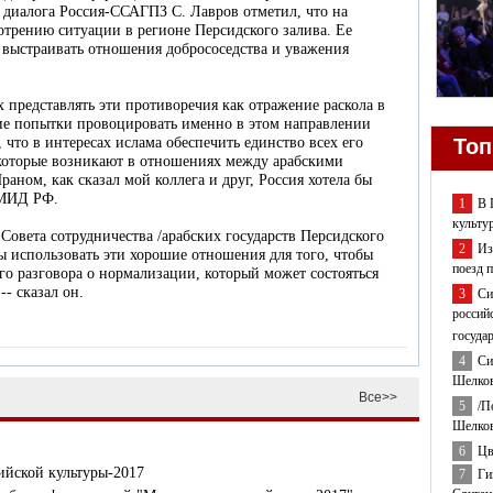
о диалога Россия-ССАГПЗ С. Лавров отметил, что на
отрению ситуации в регионе Персидского залива. Ее
 выстраивать отношения добрососедства и уважения
 представлять эти противоречия как отражение раскола в
ие попытки провоцировать именно в этом направлении
Топ
что в интересах ислама обеспечить единство всех его
 которые возникают в отношениях между арабскими
раном, как сказал мой коллега и друг, Россия хотела бы
 МИД РФ.
1
В 
культу
Совета сотрудничества /арабских государств Персидского
2
Из
ы использовать эти хорошие отношения для того, чтобы
поезд 
го разговора о нормализации, который может состояться
- сказал он.
3
Си
россий
госуда
4
Си
Шелков
Все>>
5
/П
Шелков
6
Цв
ийской культуры-2017
7
Ги