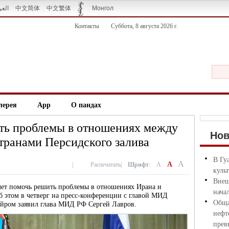
العر
中文简体
中文繁体
Монгол
Контакты
Суббота, 8 августа 2026 г.
лерея
App
О пандах
ть проблемы в отношениях между
Но
транами Персидского залива
В Гу
A
A
|
Распечатать
|
Шрифт
:
A
куль
Внеш
хочет помочь решить проблемы в отношениях Ирана и
нача
Об этом в четверг на пресс-конференции с главой МИД
Обща
йром заявил глава МИД РФ Сергей Лавров.
нефт
прев