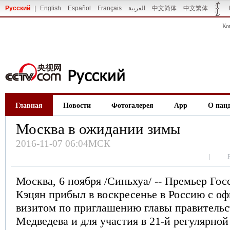
Русский
|
English
Español
Français
العربية
中文简体
中文繁体
Ко
Главная
Новости
Фотогалерея
App
О пан
Москва в ожидании зимы
2016-11-07 06:04МСК
|
Москва, 6 ноября /Синьхуа/ -- Премьер Го
Кэцян прибыл в воскресенье в Россию с о
визитом по приглашению главы правитель
Медведева и для участия в 21-й регулярной 