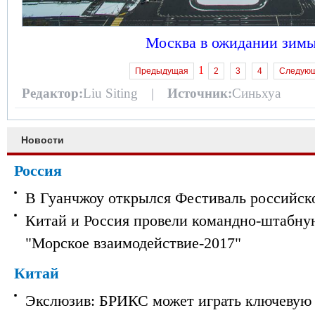
Москва в ожидании зим
1
Предыдущая
2
3
4
Следую
Редактор:
Liu Siting |
Источник:
Синьхуа
Новости
Россия
В Гуанчжоу открылся Фестиваль российск
Китай и Россия провели командно-штабну
"Морское взаимодействие-2017"
Китай
Экслюзив: БРИКС может играть ключевую 