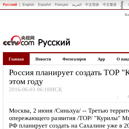
Русский
|
English
Español
Français
العربية
中文简体
中文繁体
Ко
Главная
Новости
Фотогалерея
App
О пан
Россия планирует создать ТОР "
этом году
2016-06-03 06:18МСК
|
Москва, 2 июня /Синьхуа/ -- Третью терри
опережающего развития /ТОР/ "Курилы" М
РФ планирует создать на Сахалине уже в 20