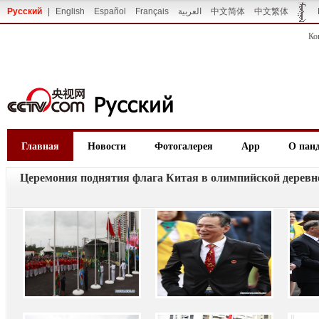
Русский
|
English
Español
Français
العربية
中文简体
中文繁体
Ко
Главная
Новости
Фотогалерея
App
О пан
Церемония поднятия флага Китая в олимпийской деревн