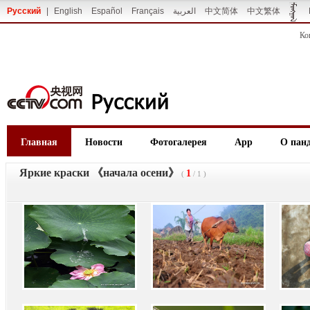
Русский
|
English
Español
Français
العربية
中文简体
中文繁体
Ко
Главная
Новости
Фотогалерея
App
О пан
Яркие краски 《начала осени》
1
(
/
1
)