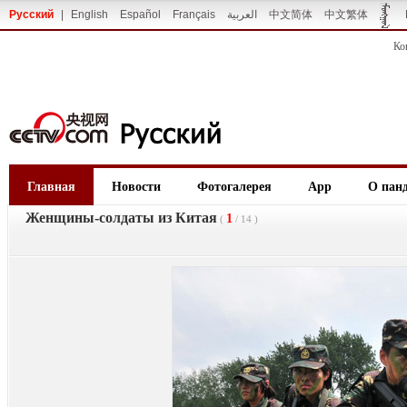
Русский
|
English
Español
Français
العربية
中文简体
中文繁体
Ко
Главная
Новости
Фотогалерея
App
О пан
Женщины-солдаты из Китая
1
(
/
14
)