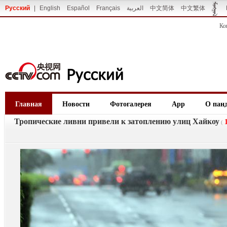
Русский
|
English
Español
Français
العربية
中文简体
中文繁体
Ко
Главная
Новости
Фотогалерея
App
О пан
Тропические ливни привели к затоплению улиц Хайкоу
(