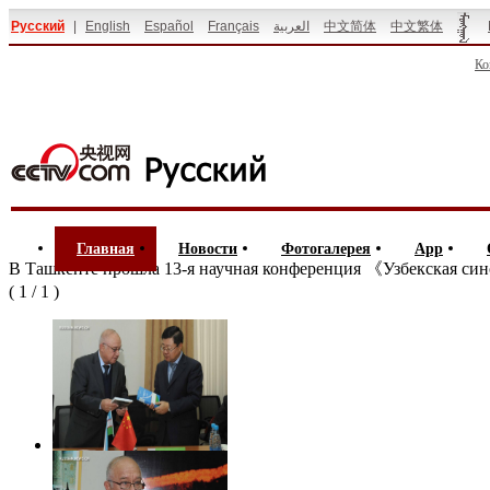
Русский
|
English
Español
Français
العربية
中文简体
中文繁体
Ко
Главная
Новости
Фотогалерея
App
В Ташкенте прошла 13-я научная конференция 《Узбекская си
(
1
/
1
)