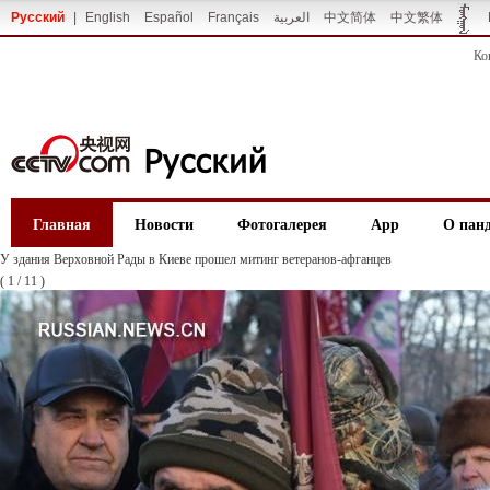
Русский
|
English
Español
Français
العربية
中文简体
中文繁体
Ко
Главная
Новости
Фотогалерея
App
О пан
У здания Верховной Рады в Киеве прошел митинг ветеранов-афганцев
(
1
/
11
)