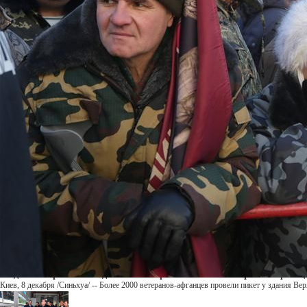
У здания Верховной Рады в Киеве прошел митинг ветеранов-афганц
Киев, 8 декабря /Синьхуа/ -- Более 2000 ветеранов-афганцев провели пикет у здания В