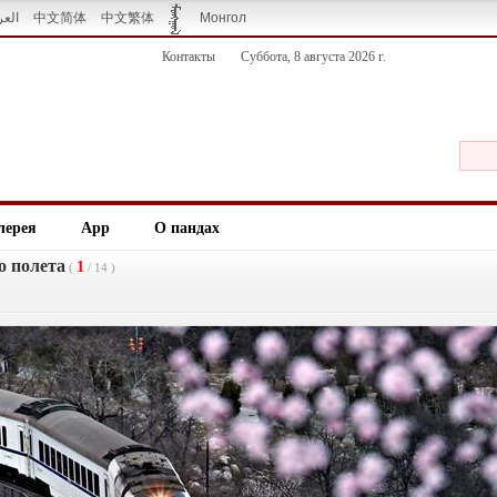
العر
中文简体
中文繁体
Монгол
Контакты
Суббота, 8 августа 2026 г.
лерея
App
О пандах
о полета
1
(
/
14
)