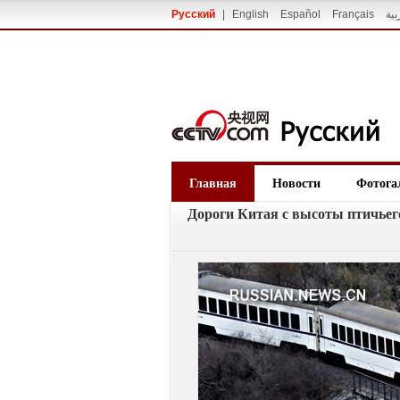
Русский
|
English
Español
Français
بية
Главная
Новости
Фотога
Дороги Китая с высоты птичьег