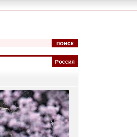
поиск
Pоccия