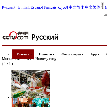
Русский
|
English
Español
Français
العربية
中文简体
中文繁体
М
Ко
Главная
Новости
Фотогалерея
App
Москва готовится к Новому году
(
1
/
1
)