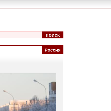
поиск
Pоccия