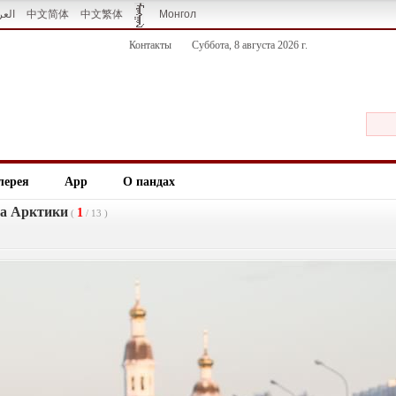
العر
中文简体
中文繁体
Монгол
Контакты
Суббота, 8 августа 2026 г.
лерея
App
О пандах
та Арктики
1
(
/
13
)