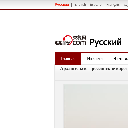
Русский
|
English
Español
Français
بية
Главная
Новости
Фотога
Архангельск -- российские воро