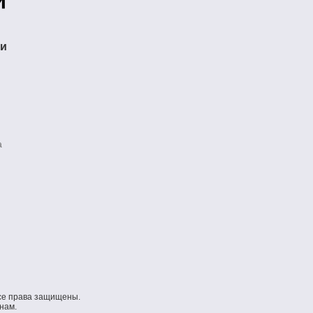
ти
а
се права защищены.
нам.