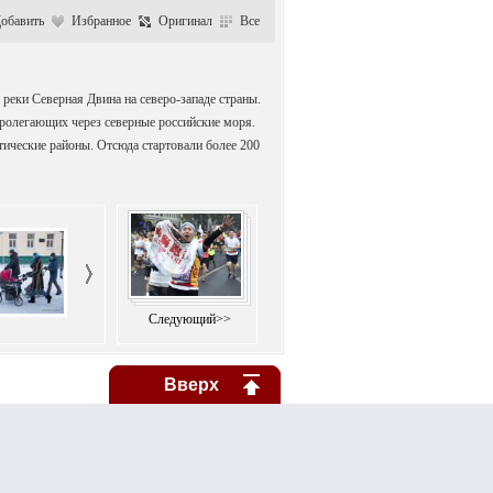
обавить
Избранное
Оригинал
Все
 реки Северная Двина на северо-западе страны.
пролегающих через северные российские моря.
тические районы. Отсюда стартовали более 200
Следующий>>
Вверх