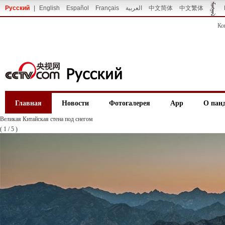
Русский
|
English
Español
Français
العربية
中文简体
中文繁体
Ко
Главная
Новости
Фотогалерея
App
О пан
Великая Китайская стена под снегом
(
1
/
5
)