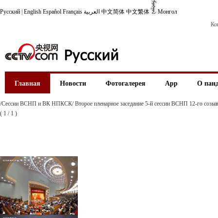
Русский
|
English
Español
Français
العربية
中文简体
中文繁体
Монгол
Ко
Главная
Новости
Фотогалерея
App
О пан
/Сессии ВСНП и ВК НПКСК/ Второе пленарное заседание 5-й сессии ВСНП 12-го созыв
(
1
/
1
)