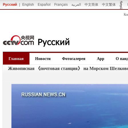
Русский
|
English
Español
Français
العربية
中文简体
中文繁体
Ко
Главная
Новости
Фотогалерея
App
О пан
Живописная 《почтовая станция》 на Морском Шелково