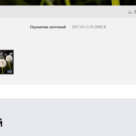
Д
Одуванчик аптечный
2017-05-11 05:28МСК