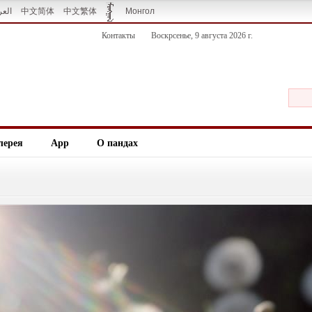
العر
中文简体
中文繁体
Монгол
Контакты
Воскрсенье, 9 августа 2026 г.
лерея
App
О пандах