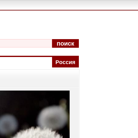
поиск
Pоccия