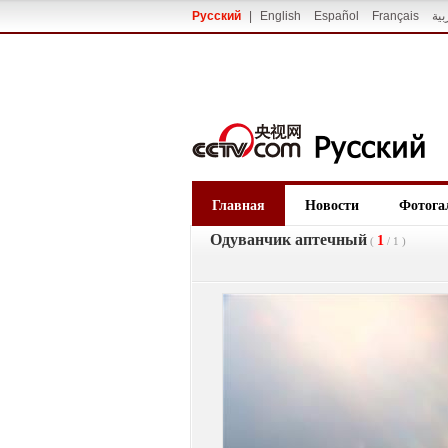
Русский
|
English
Español
Français
بية
Главная
Новости
Фотога
Одуванчик аптечный
1
(
/
1
)