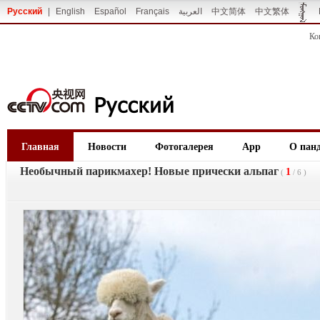
Русский
|
English
Español
Français
العربية
中文简体
中文繁体
Ко
Главная
Новости
Фотогалерея
App
О пан
Необычный парикмахер! Новые прически альпаг
1
(
/
6
)