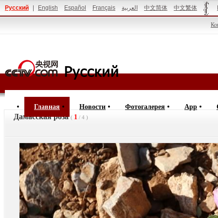
Русский
|
English
Español
Français
العربية
中文简体
中文繁体
Ко
Главная
Новости
Фотогалерея
App
Дамасская роза
1
(
/
4
)