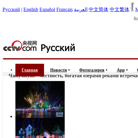
Русский
|
English
Español
Français
العربية
中文简体
中文繁体
М
Ко
Главная
Новости
Фотогалерея
App
Чжоучжуан—местность, богатая озерами реками встречае