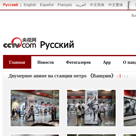
Русский
|
English
Español
Français
العربية
中文简体
中文繁体
Ко
Главная
Новости
Фотогалерея
App
О пан
Двумерное аниме на станции метро 《Ванцзин》
1
(
/
1
)