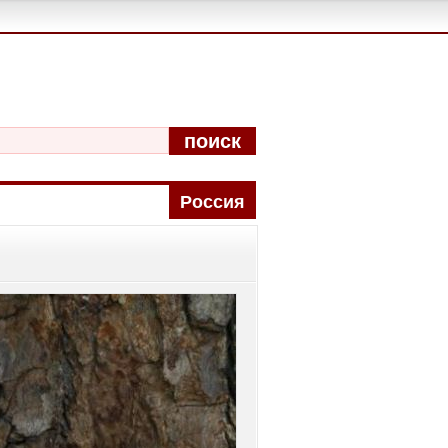
поиск
Pоccия