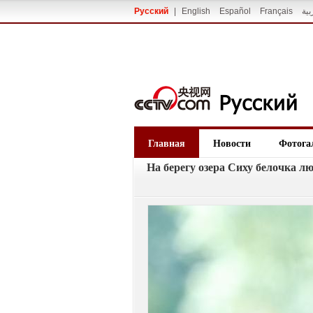
Русский
|
English
Español
Français
بية
Главная
Новости
Фотога
На берегу озера Сиху белочка лю