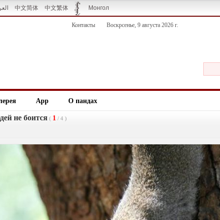
العر
中文简体
中文繁体
Монгол
Контакты
Воскрсенье, 9 августа 2026 г.
лерея
App
О пандах
дей не боится
1
(
/
4
)