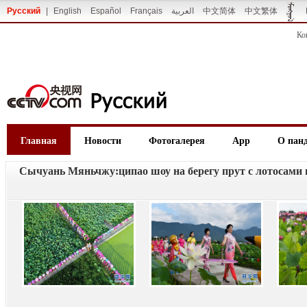
Русский
|
English
Español
Français
العربية
中文简体
中文繁体
Ко
Главная
Новости
Фотогалерея
App
О пан
Сычуань Мяньчжу:ципао шоу на берегу прут с лотосами