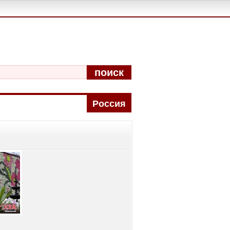
поиск
Pоccия