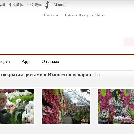
العر
中文简体
中文繁体
Монгол
Контакты
Суббота, 8 августа 2026 г.
лерея
App
О пандах
а, покрытая цветами в Южном полушарии
1
(
/
1
)