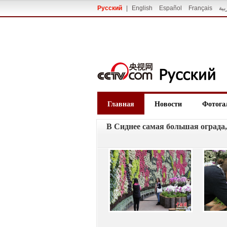
Русский
|
English
Español
Français
بية
Главная
Новости
Фотога
В Сиднее самая большая оград